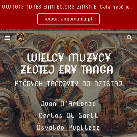
UWAGA: ADRES ETANIEC.ORG ZNIKNIE. Cała treść jest teraz pod nowym adresem, zaktualizuj linki
Skip to main content
Skip to navigation
www.tangomania.pl
WIELCY MUZYCY
ZŁOTEJ ERY TANGA
KTÓRYCH TAŃCZYMY DO DZISIAJ
Juan D'Arienzo
Carlos Di Sarli
Osvaldo Pugliese