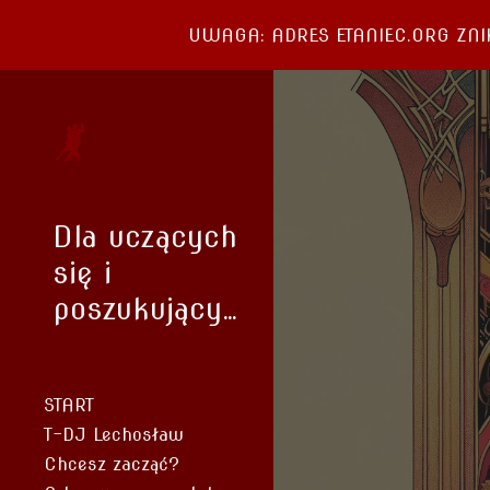
UWAGA: ADRES ETANIEC.ORG ZNIKNIE
Sk
Dla uczących
się i
poszukujących
START
T-DJ Lechosław
Chcesz zacząć?