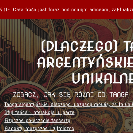
. Cała treść jest teraz pod nowym adresem, zaktualizuj
ip to main content
Skip to navigat
(DLACZEGO) 
ARGENTYŃSKIE
UNIKALN
ZOBACZ, JAK SIĘ RÓŻNI OD TANGA 
Tango argentyńskie: dlaczego wszyscy mówią, że to uni
Styl tańca i interakcja w parze
Fizyczne połączenie tancerzy
Aspekty muzyczne i rytmiczne