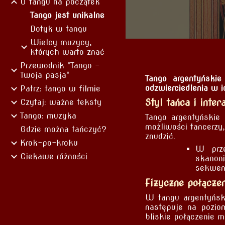
O tangu na początek
Tango jest unikalne
Dotyk w tangu
Wielcy muzycy,
których warto znać
Przewodnik "Tango -
Twoja pasja"
Tango argentyński
odzwierciedlenia w 
Patrz: tango w filmie
Styl tańca i inte
Czytaj: ważne teksty
Tango: muzyka
Tango argentyńskie
możliwości tancerzy
Gdzie można tańczyć?
znudzić.
Krok-po-kroku
W prze
Ciekawe różności
skanon
sekwenc
Fizyczne połączen
W tangu argentyński
następuje na pozio
bliskie połączenie 