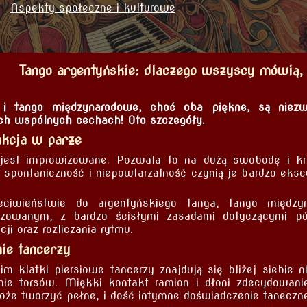
Aspekty społeczne i kulturowe
Tango argentyńskie: dlaczego wszyscy mówią, 
e i tango międzynarodowe, choć oba piękne, są nie
ich wspólnych cechach! Oto szczegóły.
rakcja w parze
 jest improwizowane. Pozwala to na dużą swobodę i k
, spontaniczność i niepowtarzalność czynią je bardzo eks
ciwieństwie do argentyńskiego tanga, tango międzyn
izowanym, z bardzo ścisłymi zasadami dotyczącymi póz
ji oraz rozliczania rytmu.
ie tancerzy
m klatki piersiowe tancerzy znajdują się bliżej siebie 
mie torsów. Miękki kontakt ramion i dłoni zdecydowanie
może tworzyć pełne, i dość intymne doświadczenie taneczn