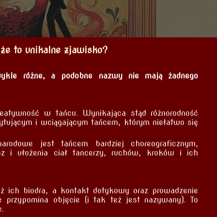
że to unikalne zjawisko?
zwykle różne, a podobne nazwy nie mają żadnego
reatywność w tańcu. Wynikająca stąd różnorodność
cytującym i wciągającym tańcem, którym niełatwo się
arodowe jest tańcem bardziej choreograficznym,
 i ułożenia ciał tancerzy, ruchów, kroków i ich
niż ich biodra, a kontakt dotykowy oraz prowadzenie
 przypomina objęcie (i tak też jest nazywany). To
e.